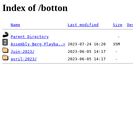
Index of /botton
Name
Last modified
Size
De
Parent Directory
Assembly Berg Playba..>
Juin-2023/
avril-2023/